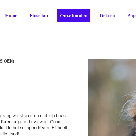
Home
Finse lap
Onze honden
Dekreu
Pup
SIOEN)
e graag werkt voor en met zijn baas.
n dieren erg goed overweg. Ocho
ent in het schapendrijven. Hij heeft
uitenland!